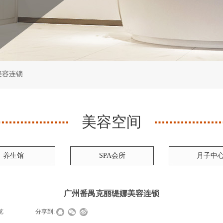
美容连锁
美容空间
养生馆
SPA会所
月子中
广州番禺克丽缇娜美容连锁
览
|
|
分享到: