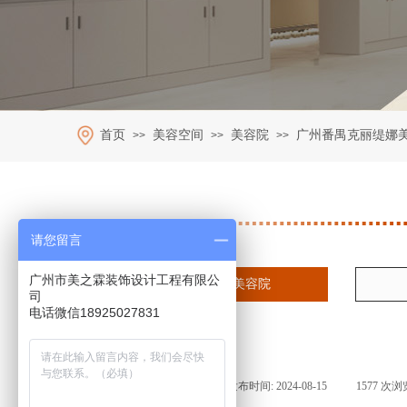
首页
美容空间
美容院
广州番禺克丽缇娜
>>
>>
>>
请您留言
广州市美之霖装饰设计工程有限公
美容院
司
电话微信18925027831
来源:
|
作者:
prod40a6c
|
发布时间:
2024-08-15
|
1577
次浏